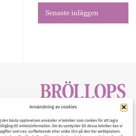
Senaste inläggen
sbrev!
Användning av cookies
magasinet
Gustaf Mattssons väg 2, 451 50 Uddevalla
Tel :
0522-68 11 90
ig den bästa upplevelsen använder vi tekniker som cookies för att lagra
 tillgång till enhetsinformation. Om du samtycker till dessa tekniker kan vi
E-post:
info@nordicbridalmedia.com
pgifter som t.ex. surfbeteende eller unika ID:n på den här webbplatsen.