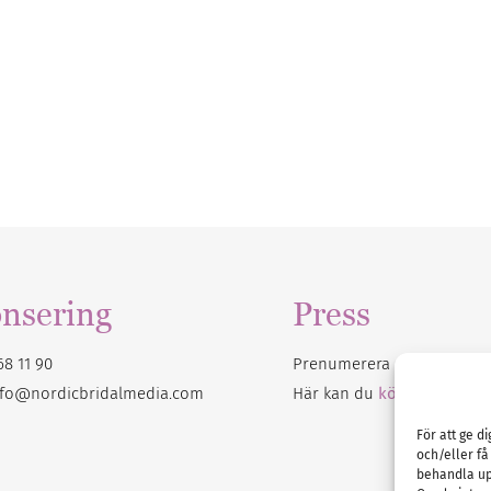
nsering
Press
68 11 90
Prenumerera på vårt
nyhet
nfo@nordicbridalmedia.com
Här kan du
köpa Bröllops
För att ge d
och/eller få
behandla up