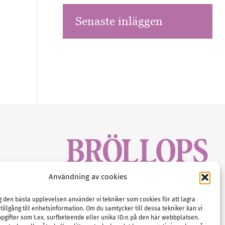
Senaste inläggen
sbrev!
Användning av cookies
magasinet
Gustaf Mattssons väg 2, 451 50 Uddevalla
Tel :
0522-68 11 90
ig den bästa upplevelsen använder vi tekniker som cookies för att lagra
 tillgång till enhetsinformation. Om du samtycker till dessa tekniker kan vi
E-post:
info@nordicbridalmedia.com
pgifter som t.ex. surfbeteende eller unika ID:n på den här webbplatsen.