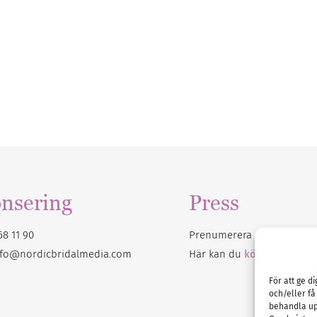
nsering
Press
68 11 90
Prenumerera på vårt
nyhet
nfo@nordicbridalmedia.com
Här kan du
köpa Bröllops
För att ge d
och/eller få
behandla up