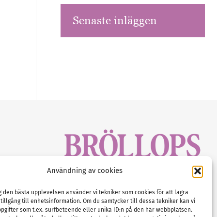
Senaste inläggen
sbrev!
Användning av cookies
magasinet
Gustaf Mattssons väg 2, 451 50 Uddevalla
Tel :
0522-68 11 90
ig den bästa upplevelsen använder vi tekniker som cookies för att lagra
 tillgång till enhetsinformation. Om du samtycker till dessa tekniker kan vi
E-post:
info@nordicbridalmedia.com
pgifter som t.ex. surfbeteende eller unika ID:n på den här webbplatsen.