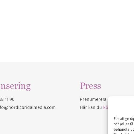
nsering
Press
68 11 90
Prenumerera på vårt
nyhet
nfo@nordicbridalmedia.com
Här kan du
köpa Bröllops
För att ge d
och/eller få
behandla up