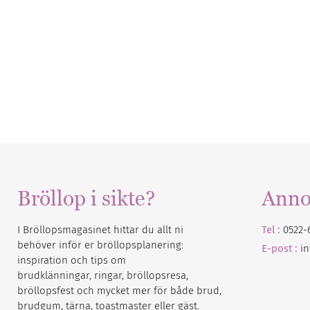
Bröllop i sikte?
Anno
I Bröllopsmagasinet hittar du allt ni
Tel :
0522-
behöver inför er bröllopsplanering:
E-post :
i
inspiration och tips om
brudklänningar, ringar, bröllopsresa,
bröllopsfest och mycket mer för både brud,
brudgum, tärna, toastmaster eller gäst.