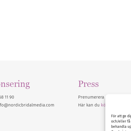
nsering
Press
68 11 90
Prenumerera på vårt
nyhet
nfo@nordicbridalmedia.com
Här kan du
köpa Bröllops
För att ge d
och/eller få
behandla up