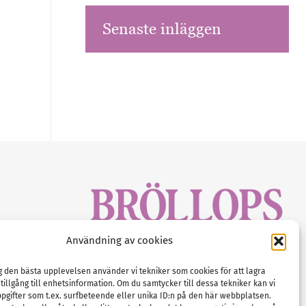
Senaste inläggen
sbrev!
Användning av cookies
magasinet
Gustaf Mattssons väg 2, 451 50 Uddevalla
Tel :
0522-68 11 90
ig den bästa upplevelsen använder vi tekniker som cookies för att lagra
 tillgång till enhetsinformation. Om du samtycker till dessa tekniker kan vi
E-post:
info@nordicbridalmedia.com
pgifter som t.ex. surfbeteende eller unika ID:n på den här webbplatsen.