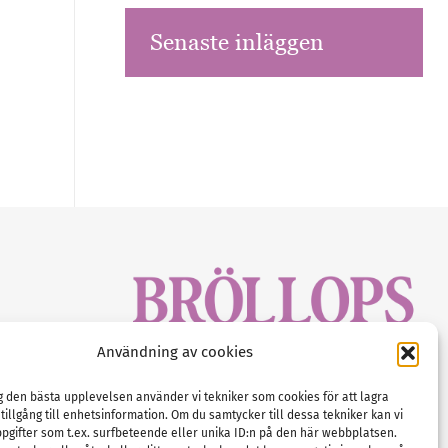
Senaste inläggen
sbrev!
Användning av cookies
magasinet
Gustaf Mattssons väg 2, 451 50 Uddevalla
Tel :
0522-68 11 90
ig den bästa upplevelsen använder vi tekniker som cookies för att lagra
 tillgång till enhetsinformation. Om du samtycker till dessa tekniker kan vi
E-post:
info@nordicbridalmedia.com
pgifter som t.ex. surfbeteende eller unika ID:n på den här webbplatsen.