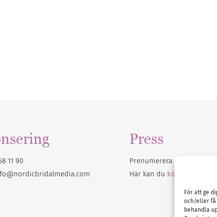
nsering
Press
68 11 90
Prenumerera på vårt
nyhet
nfo@nordicbridalmedia.com
Här kan du
köpa Bröllops
För att ge d
och/eller få
behandla up