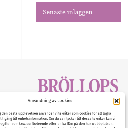
Senaste inläggen
sbrev!
Användning av cookies
magasinet
Gustaf Mattssons väg 2, 451 50 Uddevalla
Tel :
0522-68 11 90
ig den bästa upplevelsen använder vi tekniker som cookies för att lagra
 tillgång till enhetsinformation. Om du samtycker till dessa tekniker kan vi
E-post:
info@nordicbridalmedia.com
pgifter som t.ex. surfbeteende eller unika ID:n på den här webbplatsen.