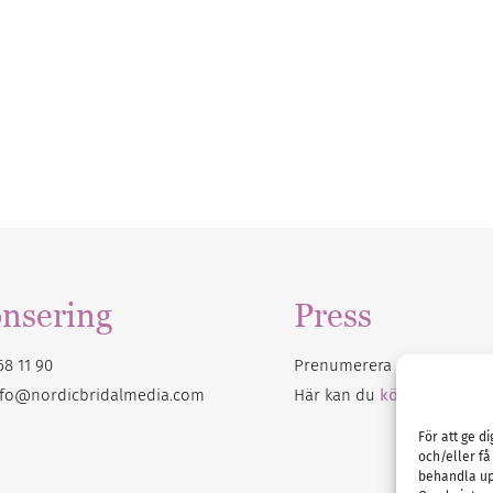
nsering
Press
68 11 90
Prenumerera på vårt
nyhet
nfo@nordicbridalmedia.com
Här kan du
köpa Bröllops
För att ge d
och/eller få
behandla up