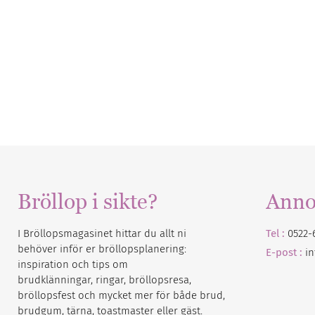
Bröllop i sikte?
Anno
I Bröllopsmagasinet hittar du allt ni
Tel :
0522-
behöver inför er bröllopsplanering:
E-post :
i
inspiration och tips om
brudklänningar, ringar, bröllopsresa,
bröllopsfest och mycket mer för både brud,
brudgum, tärna, toastmaster eller gäst.