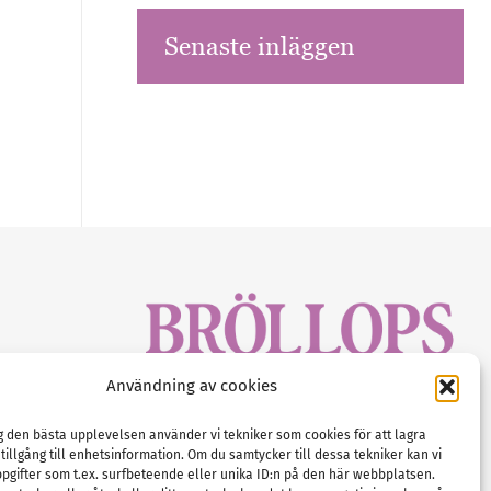
Senaste inläggen
sbrev!
Användning av cookies
magasinet
Gustaf Mattssons väg 2, 451 50 Uddevalla
Tel :
0522-68 11 90
ig den bästa upplevelsen använder vi tekniker som cookies för att lagra
 tillgång till enhetsinformation. Om du samtycker till dessa tekniker kan vi
E-post:
info@nordicbridalmedia.com
pgifter som t.ex. surfbeteende eller unika ID:n på den här webbplatsen.