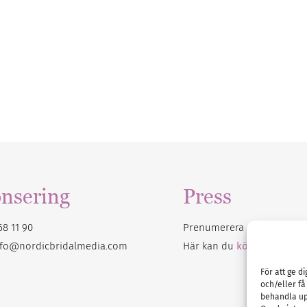
nsering
Press
68 11 90
Prenumerera på vårt
nyhet
nfo@nordicbridalmedia.com
Här kan du
köpa Bröllops
För att ge d
och/eller få
behandla up