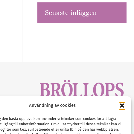
Senaste inläggen
sbrev!
Användning av cookies
magasinet
Gustaf Mattssons väg 2, 451 50 Uddevalla
Tel :
0522-68 11 90
ig den bästa upplevelsen använder vi tekniker som cookies för att lagra
 tillgång till enhetsinformation. Om du samtycker till dessa tekniker kan vi
E-post:
info@nordicbridalmedia.com
pgifter som t.ex. surfbeteende eller unika ID:n på den här webbplatsen.