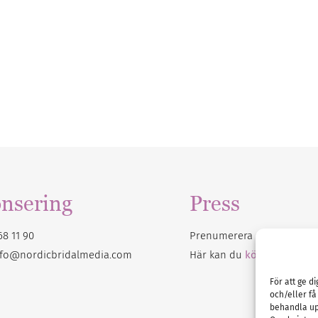
nsering
Press
68 11 90
Prenumerera på vårt
nyhet
nfo@nordicbridalmedia.com
Här kan du
köpa Bröllops
För att ge d
och/eller få
behandla up