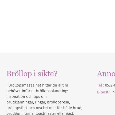
Bröllop i sikte?
Anno
I Bröllopsmagasinet hittar du allt ni
Tel :
0522-
behöver inför er bröllopsplanering:
E-post :
i
inspiration och tips om
brudklänningar, ringar, bröllopsresa,
bröllopsfest och mycket mer för både brud,
brudgum, tärna, toastmaster eller gäst.