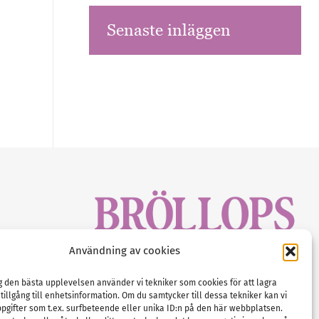
Senaste inläggen
sbrev!
Användning av cookies
magasinet
Gustaf Mattssons väg 2, 451 50 Uddevalla
Tel :
0522-68 11 90
ig den bästa upplevelsen använder vi tekniker som cookies för att lagra
 tillgång till enhetsinformation. Om du samtycker till dessa tekniker kan vi
E-post:
info@nordicbridalmedia.com
pgifter som t.ex. surfbeteende eller unika ID:n på den här webbplatsen.