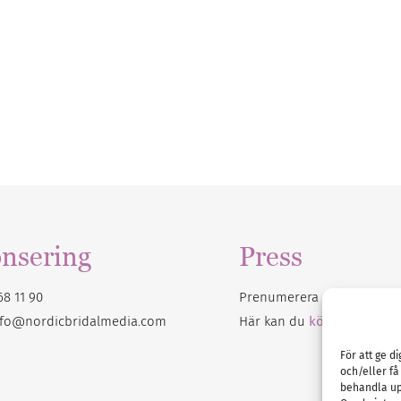
nsering
Press
68 11 90
Prenumerera på vårt
nyhet
nfo@nordicbridalmedia.com
Här kan du
köpa Bröllops
För att ge d
och/eller få
behandla up