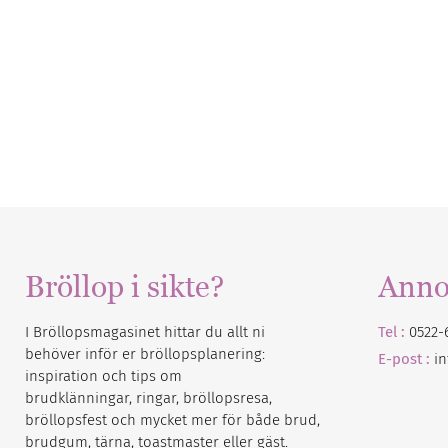
Bröllop i sikte?
Anno
I Bröllopsmagasinet hittar du allt ni
Tel :
0522-
behöver inför er bröllopsplanering:
E-post :
i
inspiration och tips om
brudklänningar, ringar, bröllopsresa,
bröllopsfest och mycket mer för både brud,
brudgum, tärna, toastmaster eller gäst.