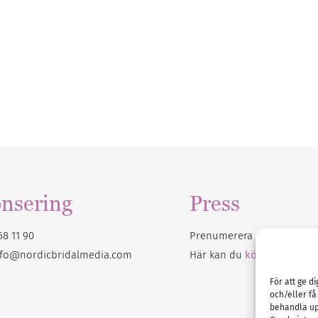
nsering
Press
68 11 90
Prenumerera på vårt
nyhet
nfo@nordicbridalmedia.com
Här kan du
köpa Bröllops
För att ge d
och/eller få
behandla up