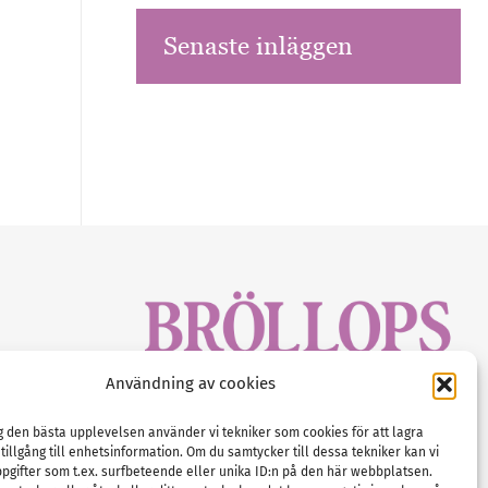
Senaste inläggen
sbrev!
Användning av cookies
magasinet
Gustaf Mattssons väg 2, 451 50 Uddevalla
Tel :
0522-68 11 90
ig den bästa upplevelsen använder vi tekniker som cookies för att lagra
 tillgång till enhetsinformation. Om du samtycker till dessa tekniker kan vi
E-post:
info@nordicbridalmedia.com
pgifter som t.ex. surfbeteende eller unika ID:n på den här webbplatsen.