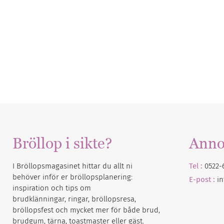
Bröllop i sikte?
Anno
I Bröllopsmagasinet hittar du allt ni
Tel :
0522-
behöver inför er bröllopsplanering:
E-post :
i
inspiration och tips om
brudklänningar, ringar, bröllopsresa,
bröllopsfest och mycket mer för både brud,
brudgum, tärna, toastmaster eller gäst.