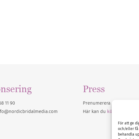
nsering
Press
68 11 90
Prenumerera på vårt
nyhet
nfo@nordicbridalmedia.com
Här kan du
köpa Bröllops
För att ge d
och/eller få
behandla up