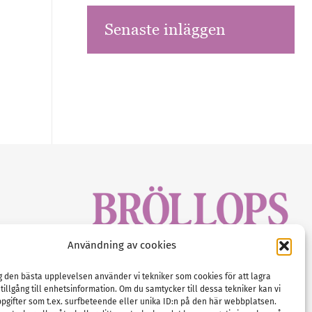
Senaste inläggen
sbrev!
Användning av cookies
magasinet
Gustaf Mattssons väg 2, 451 50 Uddevalla
Tel :
0522-68 11 90
ig den bästa upplevelsen använder vi tekniker som cookies för att lagra
 tillgång till enhetsinformation. Om du samtycker till dessa tekniker kan vi
E-post:
info@nordicbridalmedia.com
pgifter som t.ex. surfbeteende eller unika ID:n på den här webbplatsen.