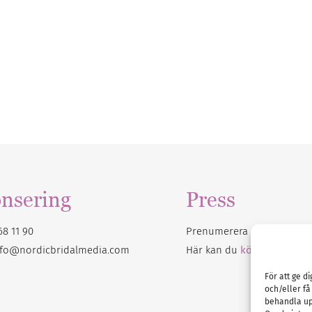
nsering
Press
68 11 90
Prenumerera på vårt
nyhet
nfo@nordicbridalmedia.com
Här kan du
köpa Bröllops
För att ge d
och/eller få
behandla up