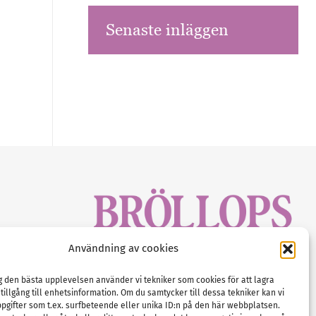
Senaste inläggen
sbrev!
Användning av cookies
magasinet
Gustaf Mattssons väg 2, 451 50 Uddevalla
Tel :
0522-68 11 90
ig den bästa upplevelsen använder vi tekniker som cookies för att lagra
 tillgång till enhetsinformation. Om du samtycker till dessa tekniker kan vi
E-post:
info@nordicbridalmedia.com
pgifter som t.ex. surfbeteende eller unika ID:n på den här webbplatsen.