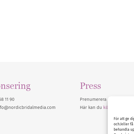
nsering
Press
68 11 90
Prenumerera på vårt
nyhet
nfo@nordicbridalmedia.com
Här kan du
köpa Bröllops
För att ge d
och/eller få
behandla up