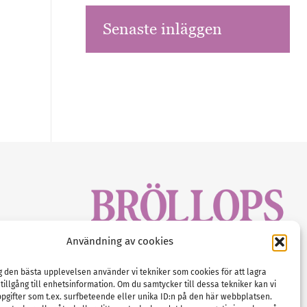
Senaste inläggen
sbrev!
Användning av cookies
magasinet
Gustaf Mattssons väg 2, 451 50 Uddevalla
Tel :
0522-68 11 90
ig den bästa upplevelsen använder vi tekniker som cookies för att lagra
 tillgång till enhetsinformation. Om du samtycker till dessa tekniker kan vi
E-post:
info@nordicbridalmedia.com
pgifter som t.ex. surfbeteende eller unika ID:n på den här webbplatsen.