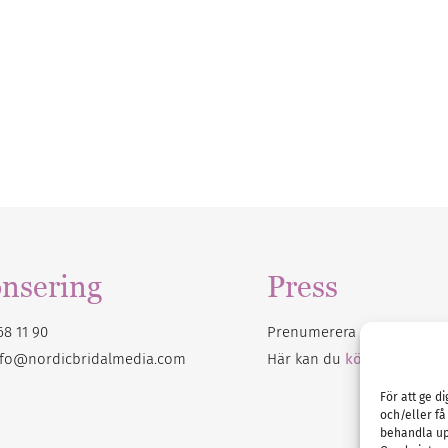
nsering
Press
68 11 90
Prenumerera på vårt
nyhet
nfo@nordicbridalmedia.com
Här kan du
köpa Bröllops
För att ge d
och/eller få
behandla up