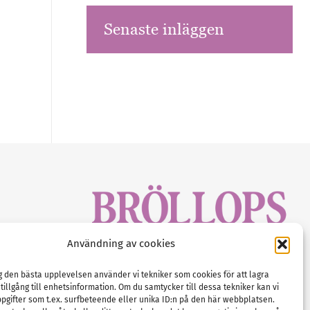
Senaste inläggen
sbrev!
Användning av cookies
magasinet
Gustaf Mattssons väg 2, 451 50 Uddevalla
Tel :
0522-68 11 90
ig den bästa upplevelsen använder vi tekniker som cookies för att lagra
 tillgång till enhetsinformation. Om du samtycker till dessa tekniker kan vi
E-post:
info@nordicbridalmedia.com
pgifter som t.ex. surfbeteende eller unika ID:n på den här webbplatsen.