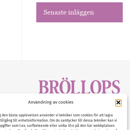
Senaste inläggen
sbrev!
Användning av cookies
magasinet
Gustaf Mattssons väg 2, 451 50 Uddevalla
Tel :
0522-68 11 90
ig den bästa upplevelsen använder vi tekniker som cookies för att lagra
 tillgång till enhetsinformation. Om du samtycker till dessa tekniker kan vi
E-post:
info@nordicbridalmedia.com
pgifter som t.ex. surfbeteende eller unika ID:n på den här webbplatsen.