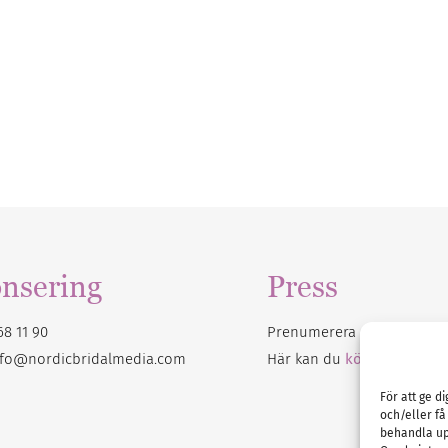
nsering
Press
68 11 90
Prenumerera på vårt
nyhet
nfo@nordicbridalmedia.com
Här kan du
köpa Bröllops
För att ge d
och/eller få
behandla up