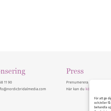
nsering
Press
68 11 90
Prenumerera på vårt
nyhet
nfo@nordicbridalmedia.com
Här kan du
köpa Bröllops
För att ge d
och/eller få
behandla up