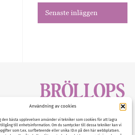
Senaste inläggen
sbrev!
Användning av cookies
magasinet
Gustaf Mattssons väg 2, 451 50 Uddevalla
Tel :
0522-68 11 90
ig den bästa upplevelsen använder vi tekniker som cookies för att lagra
 tillgång till enhetsinformation. Om du samtycker till dessa tekniker kan vi
E-post:
info@nordicbridalmedia.com
pgifter som t.ex. surfbeteende eller unika ID:n på den här webbplatsen.