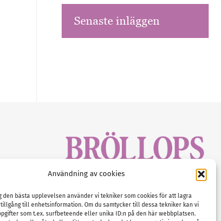
Senaste inläggen
sbrev!
Användning av cookies
magasinet
Gustaf Mattssons väg 2, 451 50 Uddevalla
Tel :
0522-68 11 90
ig den bästa upplevelsen använder vi tekniker som cookies för att lagra
 tillgång till enhetsinformation. Om du samtycker till dessa tekniker kan vi
E-post:
info@nordicbridalmedia.com
pgifter som t.ex. surfbeteende eller unika ID:n på den här webbplatsen.