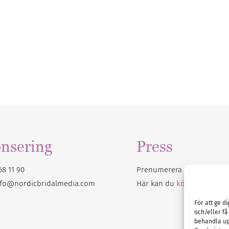
nsering
Press
68 11 90
Prenumerera på vårt
nyhet
nfo@nordicbridalmedia.com
Här kan du
köpa Bröllops
För att ge d
och/eller få
behandla up