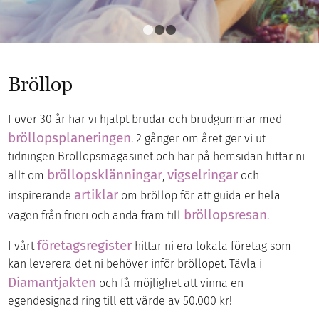
1
2
3
Bröllop
I över 30 år har vi hjälpt brudar och brudgummar med
bröllopsplaneringen
. 2 gånger om året ger vi ut
tidningen Bröllopsmagasinet och här på hemsidan hittar ni
bröllopsklänningar
vigselringar
allt om
,
och
artiklar
inspirerande
om bröllop för att guida er hela
bröllopsresan
vägen från frieri och ända fram till
.
företagsregister
I vårt
hittar ni era lokala företag som
kan leverera det ni behöver inför bröllopet. Tävla i
Diamantjakten
och få möjlighet att vinna en
egendesignad ring till ett värde av 50.000 kr!