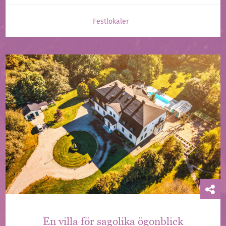
Festlokaler
En villa för sagolika ögonblick