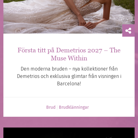
Första titt på Demetrios 2027 – The
Muse Within
Den moderna bruden – nya kollektioner från
Demetrios och exklusiva glimtar från visningen i
Barcelona!
Brud
Brudklänningar