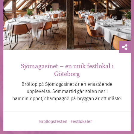
Sjömagasinet – en unik festlokal i
Göteborg
Bröllop på Sjömagasinet är en enastående
upplevelse. Sommartid går solen ner i
hamninloppet, champagne på bryggan är ett måste.
Bröllopsfesten
Festlokaler