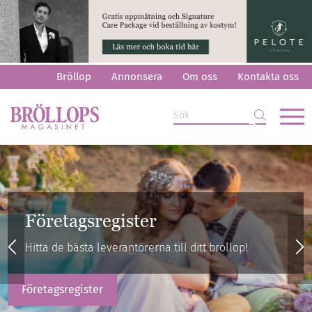
Bröllop
Annonsera
Om oss
Kontakta oss
Hitta din drömklänning
i vårt stora klänningsgalleri med märken och butiker
du hittar i Sverige!
Se alla klänningar