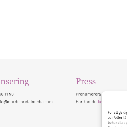
nsering
Press
68 11 90
Prenumerera på vårt
nyhet
nfo@nordicbridalmedia.com
Här kan du
köpa Bröllops
För att ge d
och/eller få
behandla up