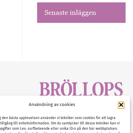
Senaste inläggen
sbrev!
Användning av cookies
magasinet
Gustaf Mattssons väg 2, 451 50 Uddevalla
Tel :
0522-68 11 90
ig den bästa upplevelsen använder vi tekniker som cookies för att lagra
 tillgång till enhetsinformation. Om du samtycker till dessa tekniker kan vi
E-post:
info@nordicbridalmedia.com
pgifter som t.ex. surfbeteende eller unika ID:n på den här webbplatsen.