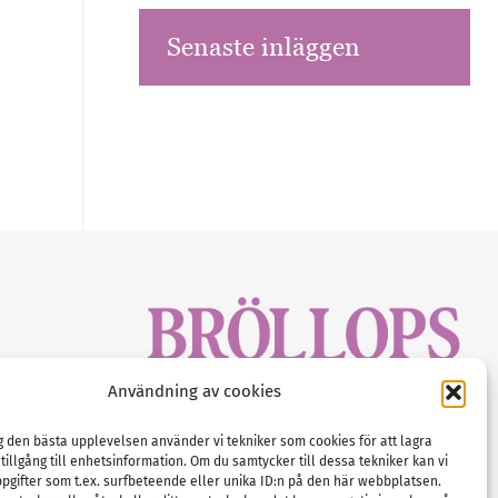
Senaste inläggen
sbrev!
Användning av cookies
magasinet
Gustaf Mattssons väg 2, 451 50 Uddevalla
Tel :
0522-68 11 90
ig den bästa upplevelsen använder vi tekniker som cookies för att lagra
 tillgång till enhetsinformation. Om du samtycker till dessa tekniker kan vi
E-post:
info@nordicbridalmedia.com
pgifter som t.ex. surfbeteende eller unika ID:n på den här webbplatsen.