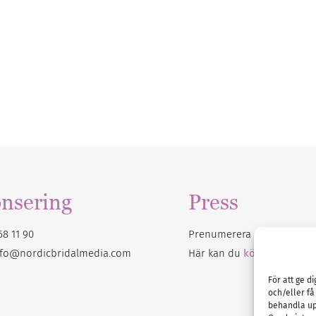
nsering
Press
68 11 90
Prenumerera på vårt
nyhet
nfo@nordicbridalmedia.com
Här kan du
köpa Bröllops
För att ge d
och/eller få
behandla up