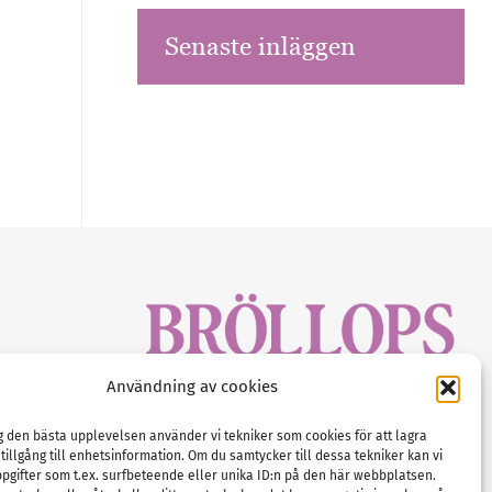
Senaste inläggen
sbrev!
Användning av cookies
magasinet
Gustaf Mattssons väg 2, 451 50 Uddevalla
Tel :
0522-68 11 90
ig den bästa upplevelsen använder vi tekniker som cookies för att lagra
 tillgång till enhetsinformation. Om du samtycker till dessa tekniker kan vi
E-post:
info@nordicbridalmedia.com
pgifter som t.ex. surfbeteende eller unika ID:n på den här webbplatsen.