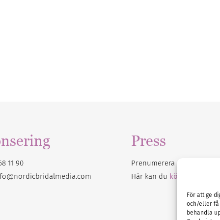
nsering
Press
68 11 90
Prenumerera på vårt
nyhet
nfo@nordicbridalmedia.com
Här kan du
köpa Bröllops
För att ge d
och/eller få
behandla up