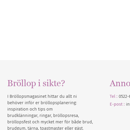
Bröllop i sikte?
Anno
I Bröllopsmagasinet hittar du allt ni
Tel :
0522-
behöver inför er bröllopsplanering:
E-post :
i
inspiration och tips om
brudklänningar, ringar, bröllopsresa,
bröllopsfest och mycket mer för både brud,
brudgum, tärna, toastmaster eller gäst.