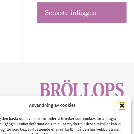
Senaste inläggen
sbrev!
Användning av cookies
magasinet
Gustaf Mattssons väg 2, 451 50 Uddevalla
Tel :
0522-68 11 90
ig den bästa upplevelsen använder vi tekniker som cookies för att lagra
 tillgång till enhetsinformation. Om du samtycker till dessa tekniker kan vi
E-post:
info@nordicbridalmedia.com
pgifter som t.ex. surfbeteende eller unika ID:n på den här webbplatsen.