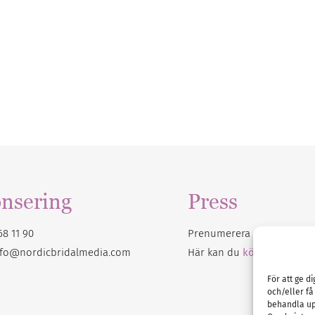
nsering
Press
68 11 90
Prenumerera på vårt
nyhet
nfo@nordicbridalmedia.com
Här kan du
köpa Bröllops
För att ge d
och/eller få
behandla up