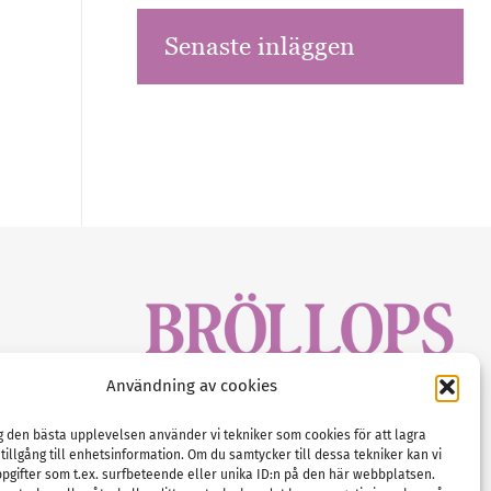
Senaste inläggen
sbrev!
Användning av cookies
magasinet
Gustaf Mattssons väg 2, 451 50 Uddevalla
Tel :
0522-68 11 90
ig den bästa upplevelsen använder vi tekniker som cookies för att lagra
 tillgång till enhetsinformation. Om du samtycker till dessa tekniker kan vi
E-post:
info@nordicbridalmedia.com
pgifter som t.ex. surfbeteende eller unika ID:n på den här webbplatsen.