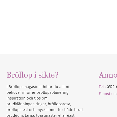
Bröllop i sikte?
Anno
I Bröllopsmagasinet hittar du allt ni
Tel :
0522-
behöver inför er bröllopsplanering:
E-post :
i
inspiration och tips om
brudklänningar, ringar, bröllopsresa,
bröllopsfest och mycket mer för både brud,
brudgum, tärna, toastmaster eller gäst.