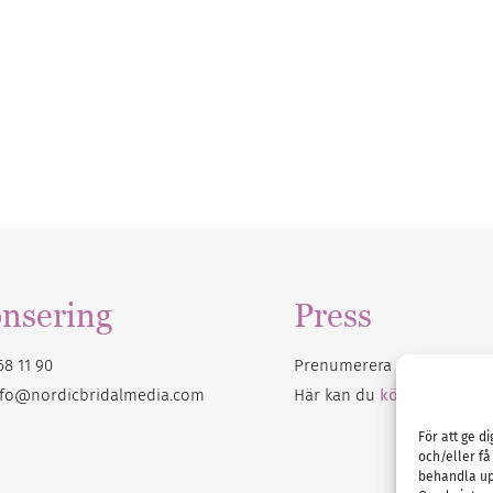
nsering
Press
68 11 90
Prenumerera på vårt
nyhet
nfo@nordicbridalmedia.com
Här kan du
köpa Bröllops
För att ge d
och/eller få
behandla up