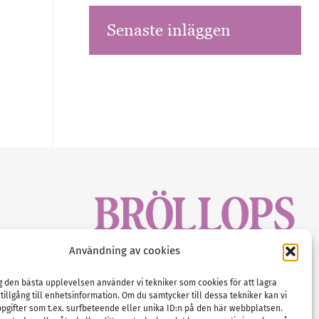
Senaste inläggen
sbrev!
Användning av cookies
magasinet
Gustaf Mattssons väg 2, 451 50 Uddevalla
Tel :
0522-68 11 90
ig den bästa upplevelsen använder vi tekniker som cookies för att lagra
 tillgång till enhetsinformation. Om du samtycker till dessa tekniker kan vi
E-post:
info@nordicbridalmedia.com
pgifter som t.ex. surfbeteende eller unika ID:n på den här webbplatsen.