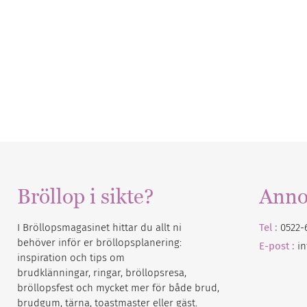
Bröllop i sikte?
Anno
I Bröllopsmagasinet hittar du allt ni
Tel :
0522-
behöver inför er bröllopsplanering:
E-post :
i
inspiration och tips om
brudklänningar, ringar, bröllopsresa,
bröllopsfest och mycket mer för både brud,
brudgum, tärna, toastmaster eller gäst.