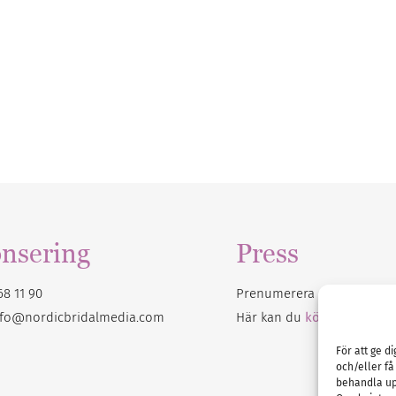
nsering
Press
68 11 90
Prenumerera på vårt
nyhet
nfo@nordicbridalmedia.com
Här kan du
köpa Bröllops
För att ge d
och/eller få
behandla up