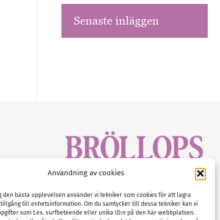
Senaste inläggen
sbrev!
Användning av cookies
magasinet
Gustaf Mattssons väg 2, 451 50 Uddevalla
Tel :
0522-68 11 90
ig den bästa upplevelsen använder vi tekniker som cookies för att lagra
 tillgång till enhetsinformation. Om du samtycker till dessa tekniker kan vi
E-post:
info@nordicbridalmedia.com
pgifter som t.ex. surfbeteende eller unika ID:n på den här webbplatsen.