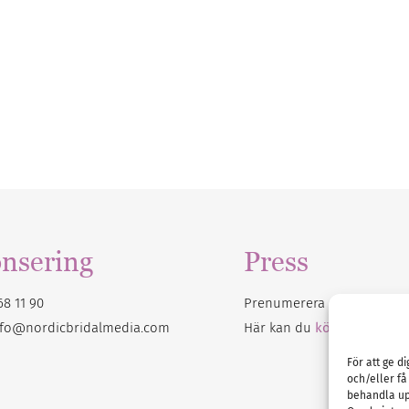
nsering
Press
68 11 90
Prenumerera på vårt
nyhet
nfo@nordicbridalmedia.com
Här kan du
köpa Bröllops
För att ge d
och/eller få
behandla up