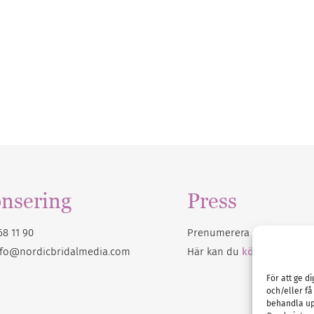
nsering
Press
68 11 90
Prenumerera på vårt
nyhet
nfo@nordicbridalmedia.com
Här kan du
köpa Bröllops
För att ge d
och/eller få
behandla up