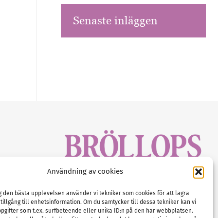
Senaste inläggen
sbrev!
Användning av cookies
magasinet
Gustaf Mattssons väg 2, 451 50 Uddevalla
Tel :
0522-68 11 90
ig den bästa upplevelsen använder vi tekniker som cookies för att lagra
 tillgång till enhetsinformation. Om du samtycker till dessa tekniker kan vi
E-post:
info@nordicbridalmedia.com
pgifter som t.ex. surfbeteende eller unika ID:n på den här webbplatsen.