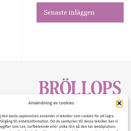
Senaste inläggen
sbrev!
Användning av cookies
magasinet
Gustaf Mattssons väg 2, 451 50 Uddevalla
Tel :
0522-68 11 90
ig den bästa upplevelsen använder vi tekniker som cookies för att lagra
 tillgång till enhetsinformation. Om du samtycker till dessa tekniker kan vi
E-post:
info@nordicbridalmedia.com
pgifter som t.ex. surfbeteende eller unika ID:n på den här webbplatsen.