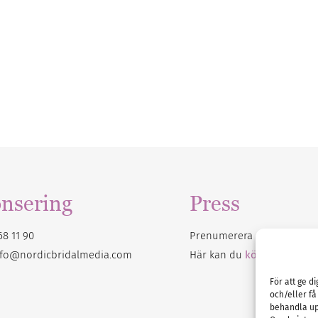
nsering
Press
68 11 90
Prenumerera på vårt
nyhet
nfo@nordicbridalmedia.com
Här kan du
köpa Bröllops
För att ge d
och/eller få
behandla up