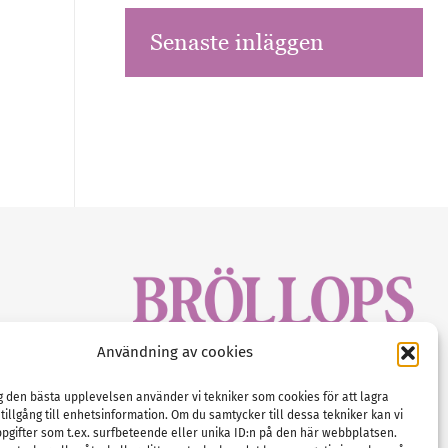
Senaste inläggen
sbrev!
Användning av cookies
magasinet
Gustaf Mattssons väg 2, 451 50 Uddevalla
Tel :
0522-68 11 90
ig den bästa upplevelsen använder vi tekniker som cookies för att lagra
 tillgång till enhetsinformation. Om du samtycker till dessa tekniker kan vi
E-post:
info@nordicbridalmedia.com
pgifter som t.ex. surfbeteende eller unika ID:n på den här webbplatsen.