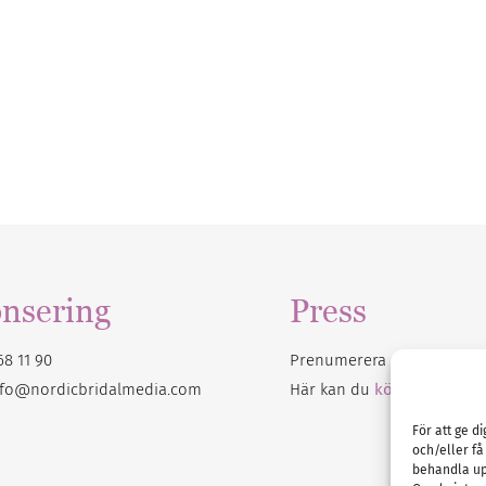
nsering
Press
68 11 90
Prenumerera på vårt
nyhet
nfo@nordicbridalmedia.com
Här kan du
köpa Bröllops
För att ge d
och/eller få
behandla up