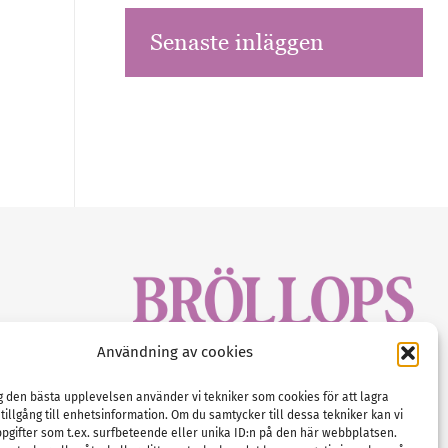
Senaste inläggen
sbrev!
Användning av cookies
magasinet
Gustaf Mattssons väg 2, 451 50 Uddevalla
Tel :
0522-68 11 90
ig den bästa upplevelsen använder vi tekniker som cookies för att lagra
 tillgång till enhetsinformation. Om du samtycker till dessa tekniker kan vi
E-post:
info@nordicbridalmedia.com
pgifter som t.ex. surfbeteende eller unika ID:n på den här webbplatsen.