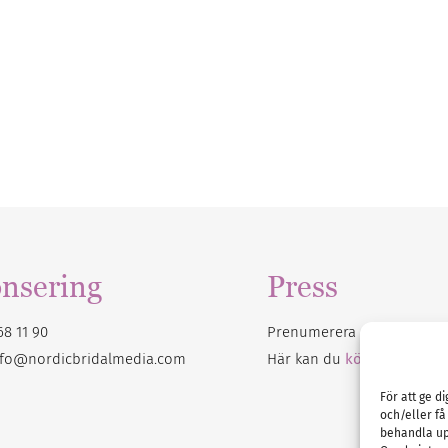
nsering
Press
68 11 90
Prenumerera på vårt
nyhet
nfo@nordicbridalmedia.com
Här kan du
köpa Bröllops
För att ge d
och/eller få
behandla up