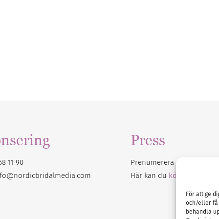
nsering
Press
68 11 90
Prenumerera på vårt
nyhet
nfo@nordicbridalmedia.com
Här kan du
köpa Bröllops
För att ge d
och/eller få
behandla up