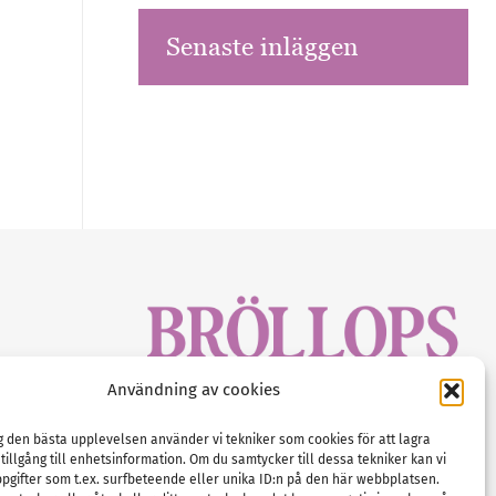
Senaste inläggen
sbrev!
Användning av cookies
magasinet
Gustaf Mattssons väg 2, 451 50 Uddevalla
Tel :
0522-68 11 90
ig den bästa upplevelsen använder vi tekniker som cookies för att lagra
 tillgång till enhetsinformation. Om du samtycker till dessa tekniker kan vi
E-post:
info@nordicbridalmedia.com
pgifter som t.ex. surfbeteende eller unika ID:n på den här webbplatsen.