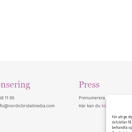
nsering
Press
68 11 90
Prenumerera på vårt
nyhet
nfo@nordicbridalmedia.com
Här kan du
köpa Bröllops
För att ge d
och/eller få
behandla up