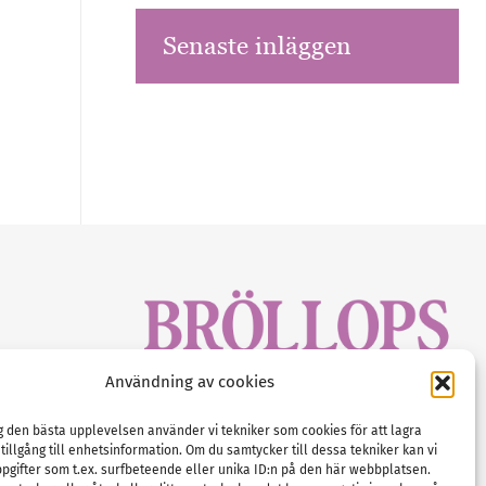
Senaste inläggen
sbrev!
Användning av cookies
magasinet
Gustaf Mattssons väg 2, 451 50 Uddevalla
Tel :
0522-68 11 90
ig den bästa upplevelsen använder vi tekniker som cookies för att lagra
 tillgång till enhetsinformation. Om du samtycker till dessa tekniker kan vi
E-post:
info@nordicbridalmedia.com
pgifter som t.ex. surfbeteende eller unika ID:n på den här webbplatsen.