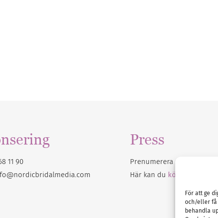
nsering
Press
68 11 90
Prenumerera på vårt
nyhet
nfo@nordicbridalmedia.com
Här kan du
köpa Bröllops
För att ge d
och/eller få
behandla up