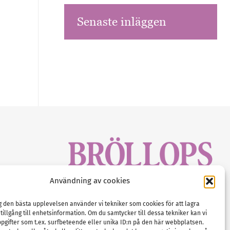
Senaste inläggen
sbrev!
Användning av cookies
magasinet
Gustaf Mattssons väg 2, 451 50 Uddevalla
Tel :
0522-68 11 90
ig den bästa upplevelsen använder vi tekniker som cookies för att lagra
 tillgång till enhetsinformation. Om du samtycker till dessa tekniker kan vi
E-post:
info@nordicbridalmedia.com
pgifter som t.ex. surfbeteende eller unika ID:n på den här webbplatsen.