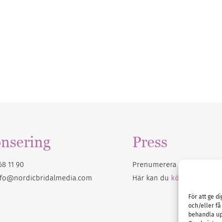
nsering
Press
68 11 90
Prenumerera på vårt
nyhet
nfo@nordicbridalmedia.com
Här kan du
köpa Bröllops
För att ge d
och/eller få
behandla up