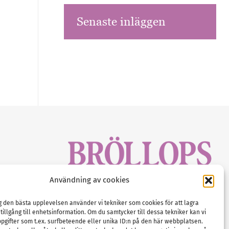
Senaste inläggen
sbrev!
Användning av cookies
magasinet
Gustaf Mattssons väg 2, 451 50 Uddevalla
Tel :
0522-68 11 90
ig den bästa upplevelsen använder vi tekniker som cookies för att lagra
 tillgång till enhetsinformation. Om du samtycker till dessa tekniker kan vi
E-post:
info@nordicbridalmedia.com
pgifter som t.ex. surfbeteende eller unika ID:n på den här webbplatsen.