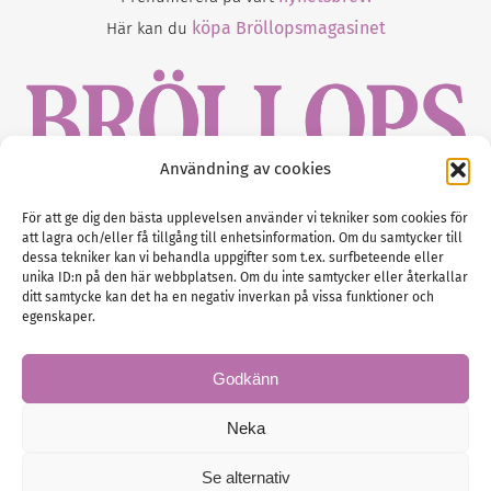
köpa Bröllopsmagasinet
Här kan du
Användning av cookies
Gustaf Mattssons väg 2, 451 50 Uddevalla
För att ge dig den bästa upplevelsen använder vi tekniker som cookies för
att lagra och/eller få tillgång till enhetsinformation. Om du samtycker till
Tel :
0522-68 11 90
dessa tekniker kan vi behandla uppgifter som t.ex. surfbeteende eller
unika ID:n på den här webbplatsen. Om du inte samtycker eller återkallar
E-post:
info@nordicbridalmedia.com
ditt samtycke kan det ha en negativ inverkan på vissa funktioner och
Nordic Bridal Media
egenskaper.
(c) All rights reserved.
Org.nr: SE 5171000119
Godkänn
Neka
Se alternativ