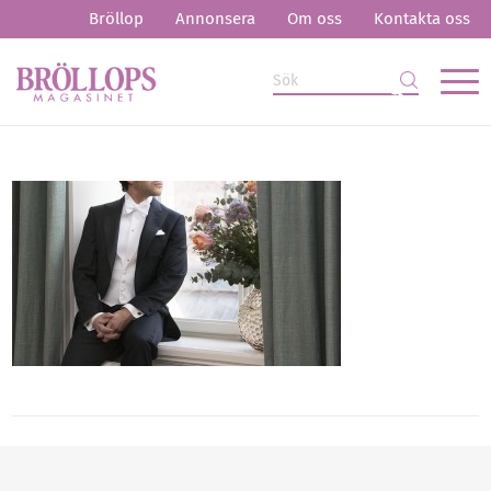
Bröllop
Annonsera
Om oss
Kontakta oss