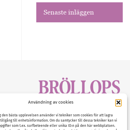
Senaste inläggen
sbrev!
Användning av cookies
magasinet
Gustaf Mattssons väg 2, 451 50 Uddevalla
Tel :
0522-68 11 90
ig den bästa upplevelsen använder vi tekniker som cookies för att lagra
 tillgång till enhetsinformation. Om du samtycker till dessa tekniker kan vi
E-post:
info@nordicbridalmedia.com
pgifter som t.ex. surfbeteende eller unika ID:n på den här webbplatsen.