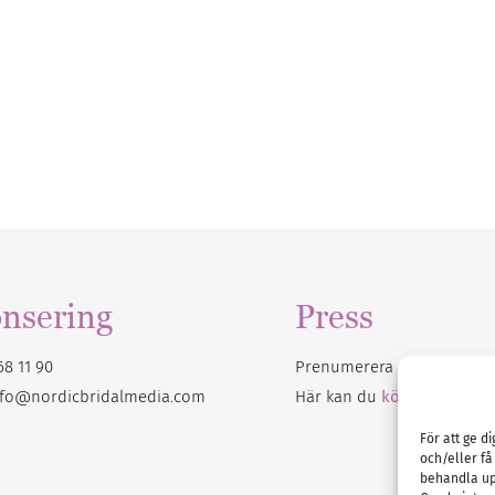
nsering
Press
68 11 90
Prenumerera på vårt
nyhet
nfo@nordicbridalmedia.com
Här kan du
köpa Bröllops
För att ge d
och/eller få
behandla up