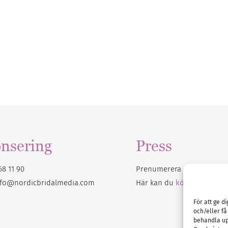
nsering
Press
68 11 90
Prenumerera på vårt
nyhet
nfo@nordicbridalmedia.com
Här kan du
köpa Bröllops
För att ge d
och/eller få
behandla up