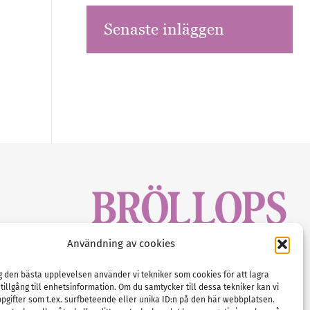
Senaste inläggen
sbrev!
Användning av cookies
magasinet
Gustaf Mattssons väg 2, 451 50 Uddevalla
Tel :
0522-68 11 90
ig den bästa upplevelsen använder vi tekniker som cookies för att lagra
 tillgång till enhetsinformation. Om du samtycker till dessa tekniker kan vi
E-post:
info@nordicbridalmedia.com
pgifter som t.ex. surfbeteende eller unika ID:n på den här webbplatsen.