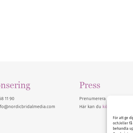
nsering
Press
68 11 90
Prenumerera på vårt
nyhet
nfo@nordicbridalmedia.com
Här kan du
köpa Bröllops
För att ge d
och/eller få
behandla up