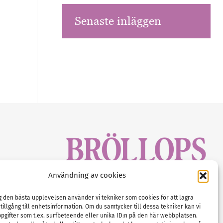
Senaste inläggen
sbrev!
Användning av cookies
magasinet
Gustaf Mattssons väg 2, 451 50 Uddevalla
Tel :
0522-68 11 90
ig den bästa upplevelsen använder vi tekniker som cookies för att lagra
 tillgång till enhetsinformation. Om du samtycker till dessa tekniker kan vi
E-post:
info@nordicbridalmedia.com
pgifter som t.ex. surfbeteende eller unika ID:n på den här webbplatsen.