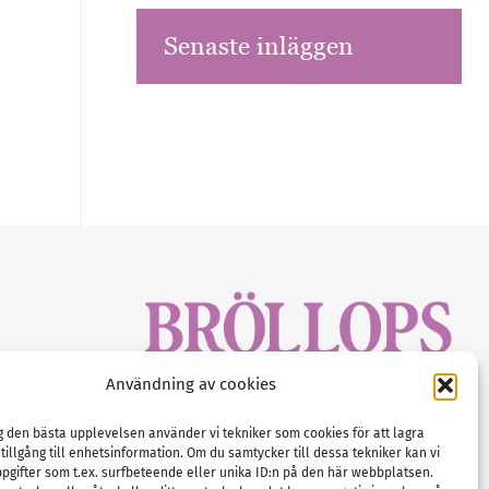
Senaste inläggen
sbrev!
Användning av cookies
magasinet
Gustaf Mattssons väg 2, 451 50 Uddevalla
Tel :
0522-68 11 90
ig den bästa upplevelsen använder vi tekniker som cookies för att lagra
 tillgång till enhetsinformation. Om du samtycker till dessa tekniker kan vi
E-post:
info@nordicbridalmedia.com
pgifter som t.ex. surfbeteende eller unika ID:n på den här webbplatsen.