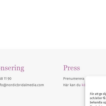
nsering
Press
68 11 90
Prenumerera på vårt
nyhet
nfo@nordicbridalmedia.com
Här kan du
köpa Bröllops
För att ge d
och/eller få
behandla up