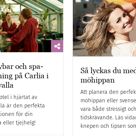
ybar och spa-
Så lyckas du me
ing på Carlia i
möhippan
alla
Att planera den perfek
otel i hjärtat av
möhippan eller svens
la är den perfekta
vara både stressigt oc
tionen för din
tidskrävande. Läs vida
eller tjejhelg!
knepen och tipsen so