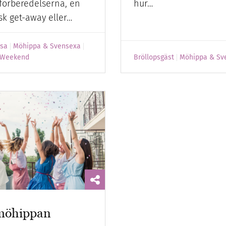
sförberedelserna, en
hur…
sk get-away eller…
esa
Möhippa & Svensexa
Weekend
Bröllopsgäst
Möhippa & Sv
möhippan