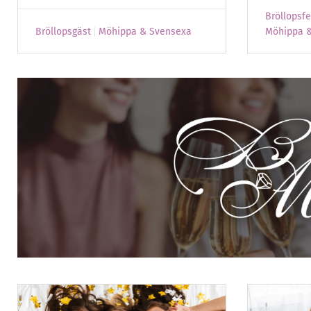
Bröllopsf
Bröllopsgäst
Möhippa & Svensexa
Möhippa 