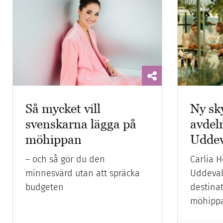
Så mycket vill
Ny sk
svenskarna lägga på
avdeln
möhippan
Uddev
– och så gör du den
Carlia H
minnesvärd utan att spräcka
Uddeval
budgeten
destina
möhippa 