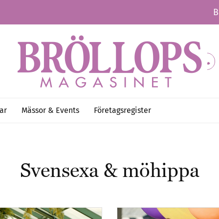
B
ar
Mässor & Events
Företagsregister
Svensexa
&
möhippa