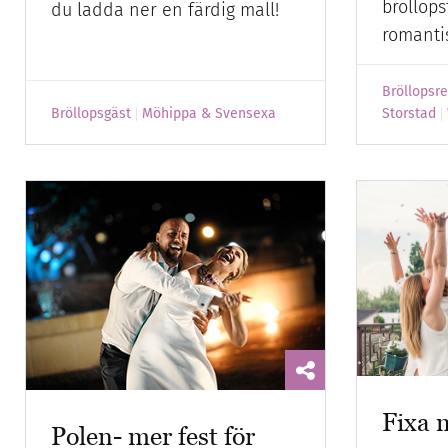
bröllop
du ladda ner en färdig mall!
romanti
Bröllopsr
Bröllopsgäst
Möhippa & Svensexa
Storstad
Fixa 
Polen- mer fest för