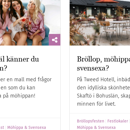
äl känner du
Bröllop, möhippa
n?
svensexa?
er en mall med frågor
På Tweed Hotell, inbäd
en som du kan
den idylliska skönhet
 på möhippan!
Skaftö i Bohuslän, ska
minnen för livet.
Bröllopsfesten
Festlokaler
äst
Möhippa & Svensexa
Möhippa & Svensexa