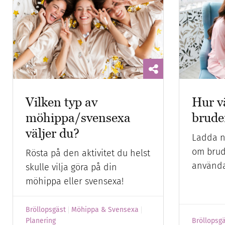
Vilken typ av
Hur v
möhippa/svensexa
brude
väljer du?
Ladda n
om brud
Rösta på den aktivitet du helst
använda
skulle vilja göra på din
möhippa eller svensexa!
Bröllopsgäst
Möhippa & Svensexa
Planering
Bröllopsg