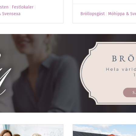
esten
Festlokaler
& Svensexa
Bröllopsgäst
Möhippa & Sv