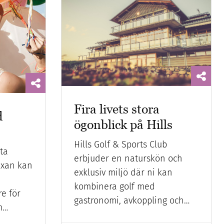
Fira livets stora
d
ögonblick på Hills
Hills Golf & Sports Club
ta
erbjuder en naturskön och
exan kan
exklusiv miljö där ni kan
h
kombinera golf med
re för
gastronomi, avkoppling och…
m…