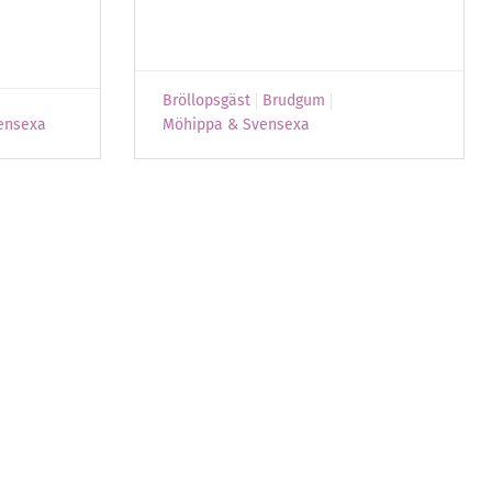
Bröllopsgäst
Brudgum
ensexa
Möhippa & Svensexa