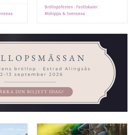
Bröllopsfesten
Festlokaler
ensexa
Möhippa & Svensexa