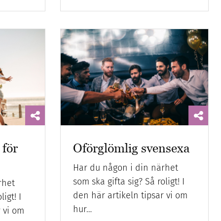
för
Oförglömlig svensexa
Har du någon i din närhet
som ska gifta sig? Så roligt! I
rhet
den här artikeln tipsar vi om
igt! I
hur…
r vi om