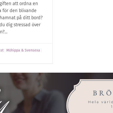
giften att ordna en
 för den blivande
hamnat på ditt bord?
du dig stressad över
en?…
äst
Möhippa & Svensexa