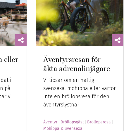
 eller
Äventyrsresan för
äkta adrenalinjägare
dat i
Vi tipsar om en häftig
en på
svensexa, möhippa eller varför
par vi
inte en bröllopsresa för den
äventyrslystna?
Äventyr
Bröllopsgäst
Bröllopsresa
Möhippa & Svensexa