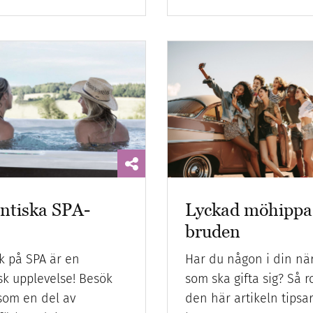
tiska SPA-
Lyckad möhippa 
bruden
k på SPA är en
Har du någon i din nä
sk upplevelse! Besök
som ska gifta sig? Så rol
 som en del av
den här artikeln tipsa