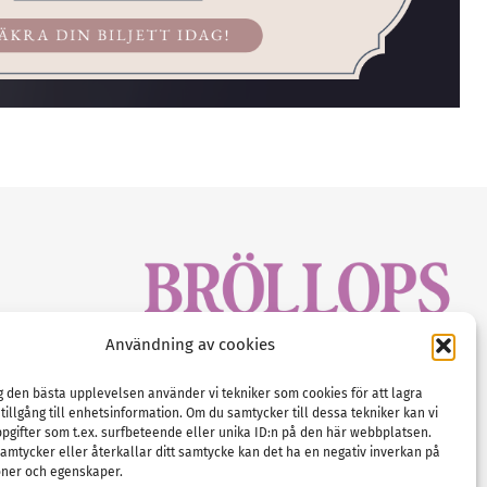
sbrev!
Användning av cookies
magasinet
Gustaf Mattssons väg 2, 451 50 Uddevalla
Tel :
0522-68 11 90
ig den bästa upplevelsen använder vi tekniker som cookies för att lagra
 tillgång till enhetsinformation. Om du samtycker till dessa tekniker kan vi
E-post:
info@nordicbridalmedia.com
pgifter som t.ex. surfbeteende eller unika ID:n på den här webbplatsen.
Nordic Bridal Media
amtycker eller återkallar ditt samtycke kan det ha en negativ inverkan på
(c) All rights reserved.
oner och egenskaper.