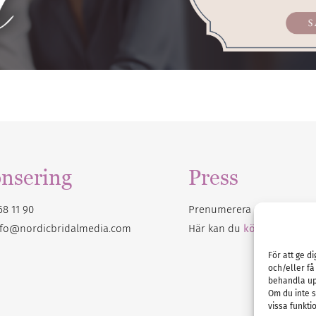
nsering
Press
68 11 90
Prenumerera på vårt
nyhet
nfo@nordicbridalmedia.com
Här kan du
köpa Bröllops
För att ge d
och/eller få
behandla up
Om du inte s
vissa funkti