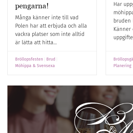
Har upp
pengarna!
möhippa
Många känner inte till vad
bruden 
Polen har att erbjuda och alla
Känner 
vackra platser som inte alltid
uppgift
är lätta att hitta…
Bröllopsfesten
Brud
Bröllopsg
Möhippa & Svensexa
Planering