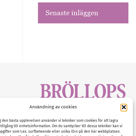
Senaste inläggen
sbrev!
Användning av cookies
magasinet
Gustaf Mattssons väg 2, 451 50 Uddevalla
Tel :
0522-68 11 90
ig den bästa upplevelsen använder vi tekniker som cookies för att lagra
 tillgång till enhetsinformation. Om du samtycker till dessa tekniker kan vi
E-post:
info@nordicbridalmedia.com
pgifter som t.ex. surfbeteende eller unika ID:n på den här webbplatsen.