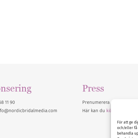
nsering
Press
68 11 90
Prenumerera på vårt
nyhet
nfo@nordicbridalmedia.com
Här kan du
köpa Bröllops
För att ge d
och/eller få
behandla up