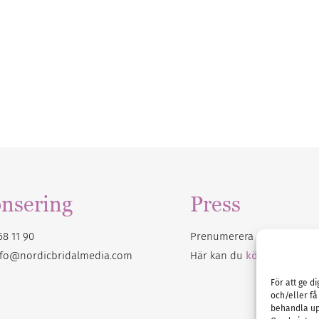
nsering
Press
68 11 90
Prenumerera på vårt
nyhet
nfo@nordicbridalmedia.com
Här kan du
köpa Bröllops
För att ge d
och/eller få
behandla up