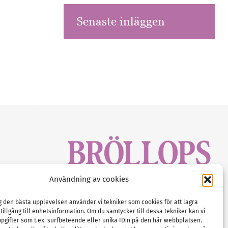
Senaste inläggen
sbrev!
Användning av cookies
magasinet
Gustaf Mattssons väg 2, 451 50 Uddevalla
Tel :
0522-68 11 90
ig den bästa upplevelsen använder vi tekniker som cookies för att lagra
 tillgång till enhetsinformation. Om du samtycker till dessa tekniker kan vi
E-post:
info@nordicbridalmedia.com
pgifter som t.ex. surfbeteende eller unika ID:n på den här webbplatsen.