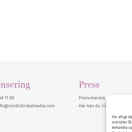
nsering
Press
68 11 90
Prenumerera på vårt
nyhet
nfo@nordicbridalmedia.com
Här kan du
köpa Bröllops
För att ge d
och/eller få
behandla up