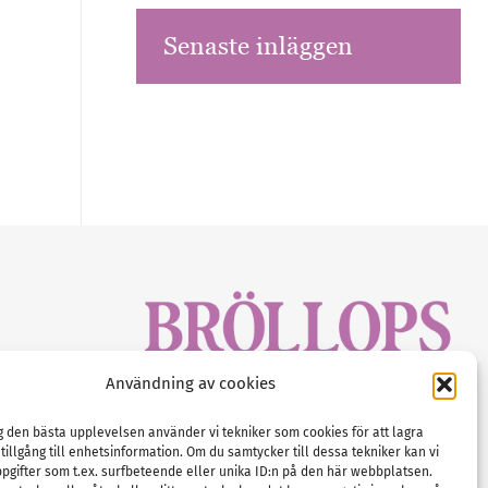
Senaste inläggen
sbrev!
Användning av cookies
magasinet
Gustaf Mattssons väg 2, 451 50 Uddevalla
Tel :
0522-68 11 90
ig den bästa upplevelsen använder vi tekniker som cookies för att lagra
 tillgång till enhetsinformation. Om du samtycker till dessa tekniker kan vi
E-post:
info@nordicbridalmedia.com
pgifter som t.ex. surfbeteende eller unika ID:n på den här webbplatsen.