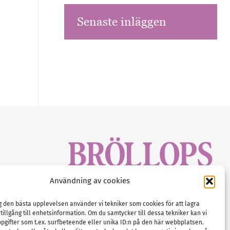
Senaste inläggen
sbrev!
Användning av cookies
magasinet
Gustaf Mattssons väg 2, 451 50 Uddevalla
Tel :
0522-68 11 90
ig den bästa upplevelsen använder vi tekniker som cookies för att lagra
 tillgång till enhetsinformation. Om du samtycker till dessa tekniker kan vi
E-post:
info@nordicbridalmedia.com
pgifter som t.ex. surfbeteende eller unika ID:n på den här webbplatsen.