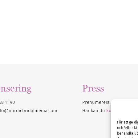
nsering
Press
68 11 90
Prenumerera på vårt
nyhet
nfo@nordicbridalmedia.com
Här kan du
köpa Bröllops
För att ge d
och/eller få
behandla up