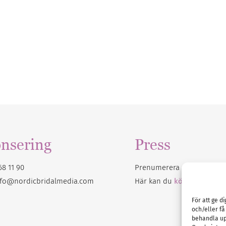
nsering
Press
68 11 90
Prenumerera på vårt
nyhet
nfo@nordicbridalmedia.com
Här kan du
köpa Bröllops
För att ge d
och/eller få
behandla up