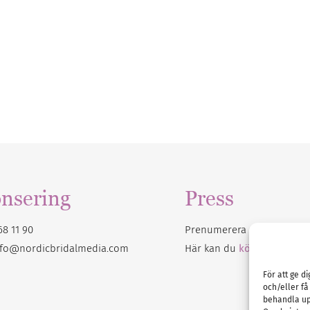
nsering
Press
68 11 90
Prenumerera på vårt
nyhet
nfo@nordicbridalmedia.com
Här kan du
köpa Bröllops
För att ge d
och/eller få
behandla up