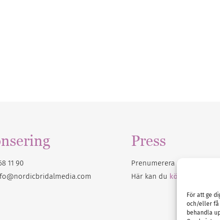
nsering
Press
68 11 90
Prenumerera på vårt
nyhet
nfo@nordicbridalmedia.com
Här kan du
köpa Bröllops
För att ge d
och/eller få
behandla up