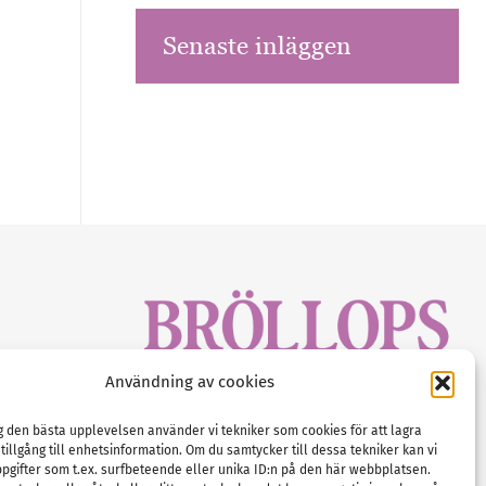
Senaste inläggen
sbrev!
Användning av cookies
magasinet
Gustaf Mattssons väg 2, 451 50 Uddevalla
Tel :
0522-68 11 90
ig den bästa upplevelsen använder vi tekniker som cookies för att lagra
 tillgång till enhetsinformation. Om du samtycker till dessa tekniker kan vi
E-post:
info@nordicbridalmedia.com
pgifter som t.ex. surfbeteende eller unika ID:n på den här webbplatsen.