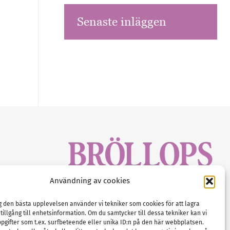
Senaste inläggen
sbrev!
Användning av cookies
magasinet
Gustaf Mattssons väg 2, 451 50 Uddevalla
Tel :
0522-68 11 90
ig den bästa upplevelsen använder vi tekniker som cookies för att lagra
 tillgång till enhetsinformation. Om du samtycker till dessa tekniker kan vi
E-post:
info@nordicbridalmedia.com
pgifter som t.ex. surfbeteende eller unika ID:n på den här webbplatsen.