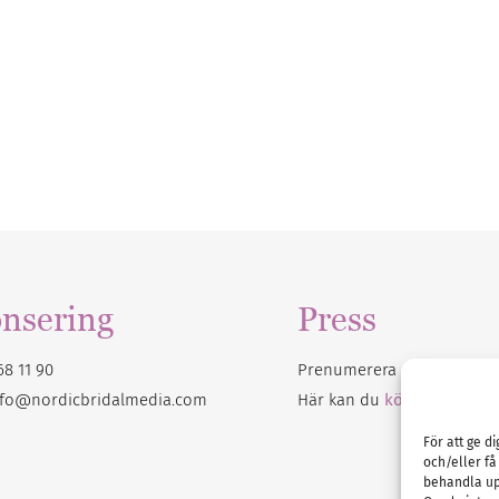
nsering
Press
68 11 90
Prenumerera på vårt
nyhet
nfo@nordicbridalmedia.com
Här kan du
köpa Bröllops
För att ge d
och/eller få
behandla up