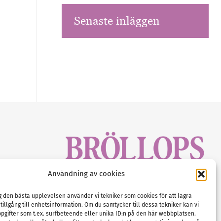
Senaste inläggen
sbrev!
Användning av cookies
magasinet
Gustaf Mattssons väg 2, 451 50 Uddevalla
Tel :
0522-68 11 90
ig den bästa upplevelsen använder vi tekniker som cookies för att lagra
 tillgång till enhetsinformation. Om du samtycker till dessa tekniker kan vi
E-post:
info@nordicbridalmedia.com
pgifter som t.ex. surfbeteende eller unika ID:n på den här webbplatsen.