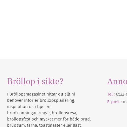
Bröllop i sikte?
Anno
I Bröllopsmagasinet hittar du allt ni
Tel :
0522-
behöver inför er bröllopsplanering:
E-post :
i
inspiration och tips om
brudklänningar, ringar, bröllopsresa,
bröllopsfest och mycket mer för både brud,
brudgum, tärna, toastmaster eller gäst.