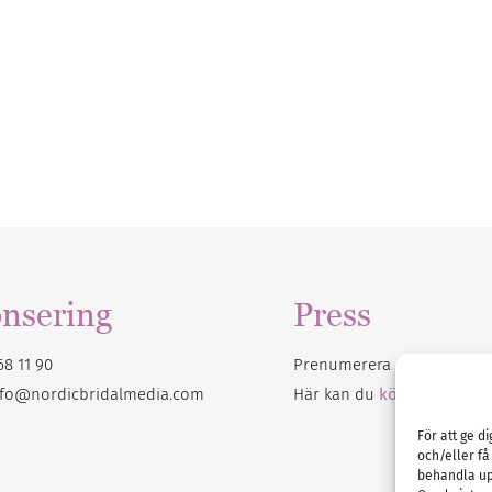
nsering
Press
68 11 90
Prenumerera på vårt
nyhet
nfo@nordicbridalmedia.com
Här kan du
köpa Bröllops
För att ge d
och/eller få
behandla up