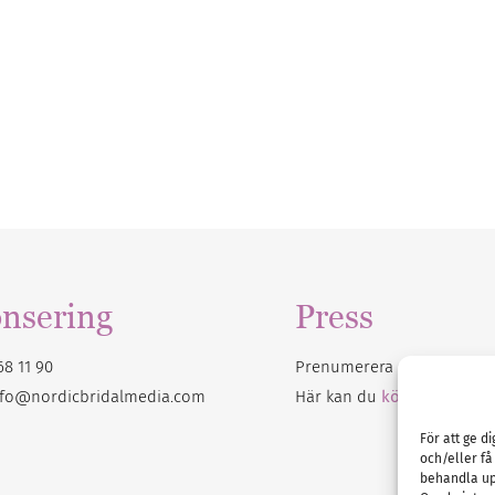
nsering
Press
68 11 90
Prenumerera på vårt
nyhet
nfo@nordicbridalmedia.com
Här kan du
köpa Bröllops
För att ge d
och/eller få
behandla up