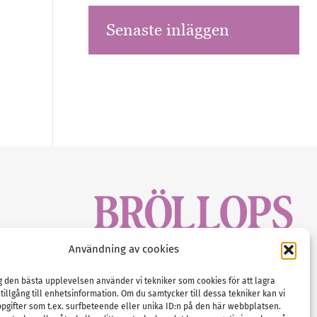
Senaste inläggen
sbrev!
Användning av cookies
magasinet
Gustaf Mattssons väg 2, 451 50 Uddevalla
Tel :
0522-68 11 90
ig den bästa upplevelsen använder vi tekniker som cookies för att lagra
 tillgång till enhetsinformation. Om du samtycker till dessa tekniker kan vi
E-post:
info@nordicbridalmedia.com
pgifter som t.ex. surfbeteende eller unika ID:n på den här webbplatsen.