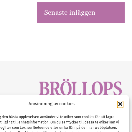
Senaste inläggen
sbrev!
Användning av cookies
magasinet
Gustaf Mattssons väg 2, 451 50 Uddevalla
Tel :
0522-68 11 90
ig den bästa upplevelsen använder vi tekniker som cookies för att lagra
 tillgång till enhetsinformation. Om du samtycker till dessa tekniker kan vi
E-post:
info@nordicbridalmedia.com
pgifter som t.ex. surfbeteende eller unika ID:n på den här webbplatsen.