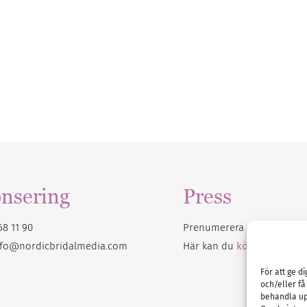
nsering
Press
68 11 90
Prenumerera på vårt
nyhet
nfo@nordicbridalmedia.com
Här kan du
köpa Bröllops
För att ge d
och/eller få
behandla up